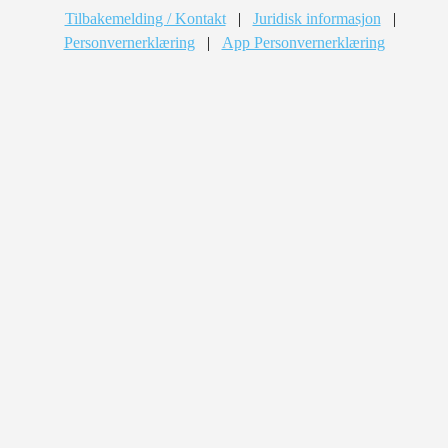
Tilbakemelding / Kontakt
|
Juridisk informasjon
|
Personvernerklæring
|
App Personvernerklæring