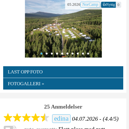
👍
05.2026
NorCamp
0
Nyttig
LAST OPP FOTO
FOTOGALLERI »
25 Anmeldelser
edina
04.07.2026 - (4.4/5)
auto-oversatt:
Flott plass med nytt