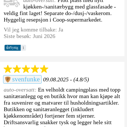
kjøkken-/sanitærbygg med glassfasade -
veldig fint laget! Separate do-/dusj-/vaskerom.
Hyggelig resepsjon i Coop-supermarkedet.
Vil jeg komme tilbake: Ja
Siste besøk: Juni 2026
👍
1
Nyttig
svenfunke
09.08.2025 - (4.8/5)
auto-oversatt:
En velholdt campingplass med topp
sanitæranlegg og en butikk hvor man kan kjøpe alt
fra suvenirer og matvarer til husholdningsartikler.
Butikken og sanitæranlegget (inkludert
kjøkkenområdet) fortjener fem stjerner.
Driftsansvarlig snakker tysk og legger hele sitt