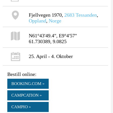
Fjellvegen 1970,
2683
Tessanden
,
Oppland
,
Norge
N61°43'49.4", E9°4'57"
61.730389, 9.0825
25. April - 4. Oktober
Bestill online:
BOOKING.COM »
CAMPCATION »
CAMPIO »