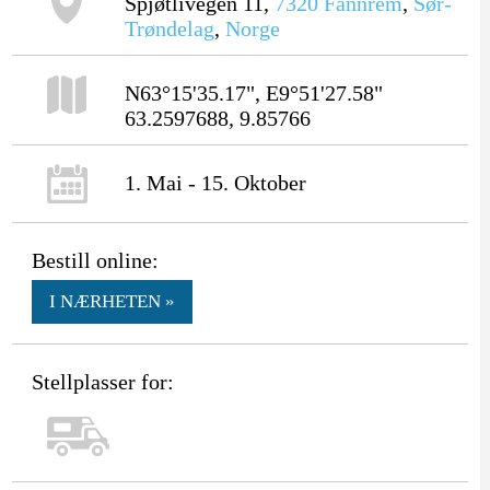
Spjøtlivegen 11,
7320
Fannrem
,
Sør-
Trøndelag
,
Norge
N63°15'35.17", E9°51'27.58"
63.2597688, 9.85766
1. Mai - 15. Oktober
Bestill online:
I NÆRHETEN »
Stellplasser for: