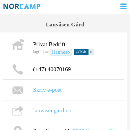
Lauvåsen Gård
Privat Bedrift
Hanneso
👍
lagt til av
0
Takk
(+47) 40070169
Skriv e-post
lauvasengard.no