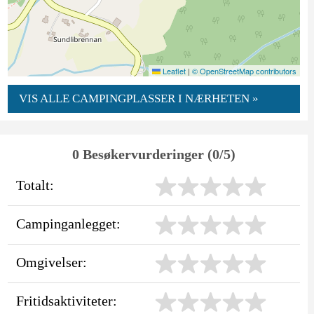
Leaflet
|
© OpenStreetMap contributors
VIS ALLE CAMPINGPLASSER I NÆRHETEN »
0 Besøkervurderinger (0/5)
Totalt:
Campinganlegget:
Omgivelser:
Fritidsaktiviteter: