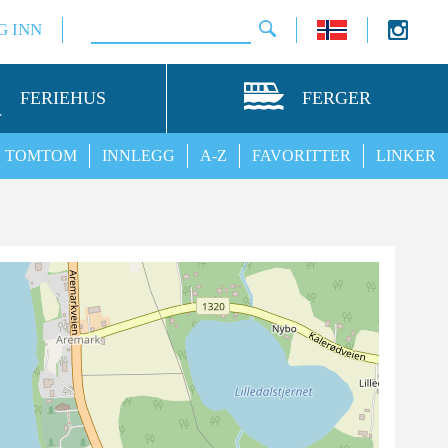
G INN
FERIEHUS
FERGER
TOMTOM
INNLEGG
A-Z
FAVORITTER
LINKER