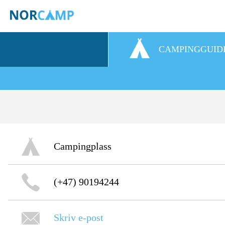
CAMPINGGUID
Campingplass
(+47) 90194244
Skriv e-post