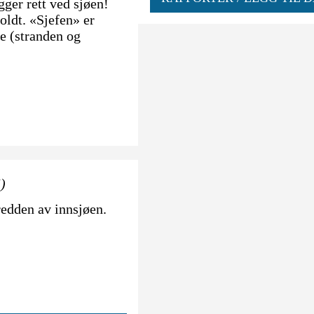
igger rett ved sjøen!
oldt. «Sjefen» er
e (stranden og
5)
edden av innsjøen.