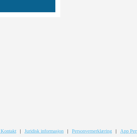
 Kontakt
|
Juridisk informasjon
|
Personvernerklæring
|
App Per