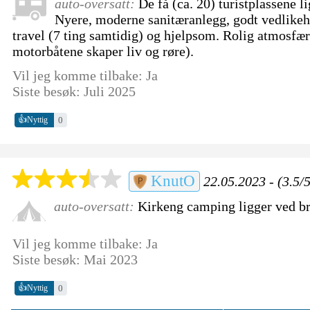
auto-oversatt:
De få (ca. 20) turistplassene l
Nyere, moderne sanitæranlegg, godt vedlikeh
travel (7 ting samtidig) og hjelpsom. Rolig atmosfær
motorbåtene skaper liv og røre).
Vil jeg komme tilbake: Ja
Siste besøk: Juli 2025
👍
0
Nyttig
KnutO
22.05.2023 - (3.5/
auto-oversatt:
Kirkeng camping ligger ved br
Vil jeg komme tilbake: Ja
Siste besøk: Mai 2023
👍
0
Nyttig