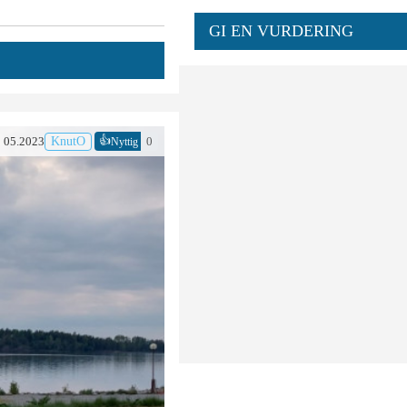
GI EN VURDERING
👍
05.2023
KnutO
0
Nyttig