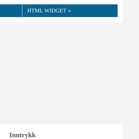
HTML WIDGET »
Inntrykk