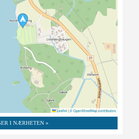
Leaflet
|
© OpenStreetMap contributors
ER I NÆRHETEN »