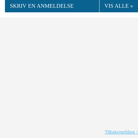
SKRIV EN ANMELDELSE
VIS ALLE »
Tilbakemelding /