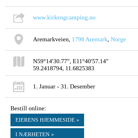
www.kirkengcamping.no
Aremarkveien,
1798
Aremark
,
Norge
N59°14'30.77", E11°40'57.14"
59.2418794, 11.6825383
1. Januar - 31. Desember
Bestill online:
EIERENS HJEMMESIDE »
I NÆRHETEN »