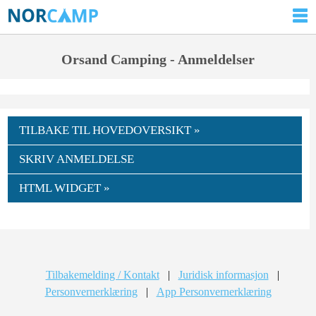
Orsand Camping - Anmeldelser
TILBAKE TIL HOVEDOVERSIKT »
SKRIV ANMELDELSE
HTML WIDGET »
Tilbakemelding / Kontakt
|
Juridisk informasjon
|
Personvernerklæring
|
App Personvernerklæring