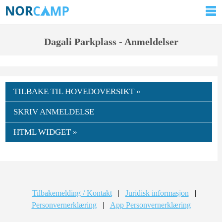
Dagali Parkplass - Anmeldelser
TILBAKE TIL HOVEDOVERSIKT »
SKRIV ANMELDELSE
HTML WIDGET »
Tilbakemelding / Kontakt
|
Juridisk informasjon
|
Personvernerklæring
|
App Personvernerklæring