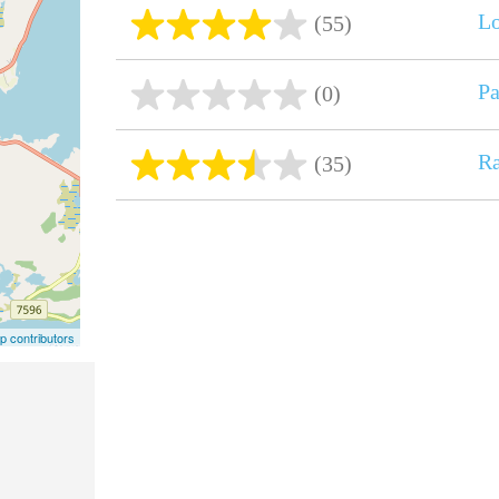
L
(55)
Pa
(0)
R
(35)
 contributors