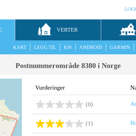
LOG
E
VERTER
KART
LEGG TIL
IOS
ANDROID
GARMIN
Postnummerområde 8380 i Norge
Vurderinger
N
Ar
(0)
Bo
(1)