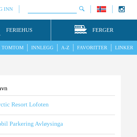
G INN
FERIEHUS
FERGER
TOMTOM
INNLEGG
A-Z
FAVORITTER
LINKER
avn
ctic Resort Lofoten
bil Parkering Avløysinga