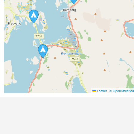
Leaflet
|
© OpenStreetMap