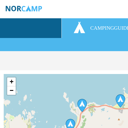
CAMPINGGUID
+
−