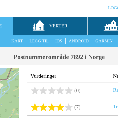
LOG
E
VERTER
KART
LEGG TIL
IOS
ANDROID
GARMIN
Postnummerområde 7892 i Norge
Vurderinger
N
Ra
(0)
Tr
(7)