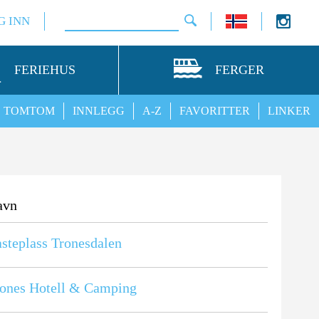
G INN
FERIEHUS
FERGER
TOMTOM
INNLEGG
A-Z
FAVORITTER
LINKER
avn
steplass Tronesdalen
ones Hotell & Camping