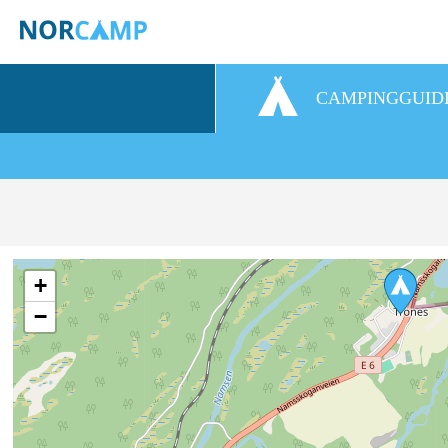
CAMPINGGUID
+
−