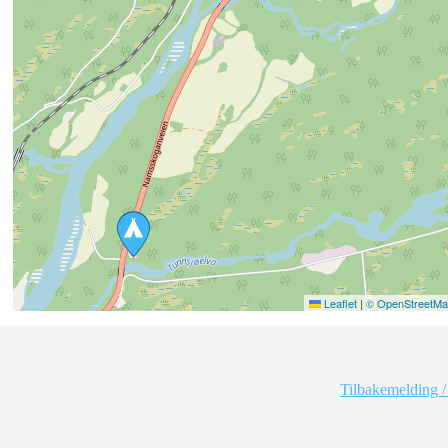
Leaflet
|
© OpenStreetMap
Tilbakemelding /