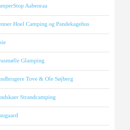
amperStop Aabenraa
nner Hoel Camping og Pandekagehus
oie
rusmølle Glamping
ndbrugere Tove & Ole Søjberg
ndskaer Strandcamping
augaard