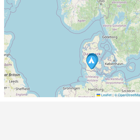
Leaflet
|
© OpenStreetMap