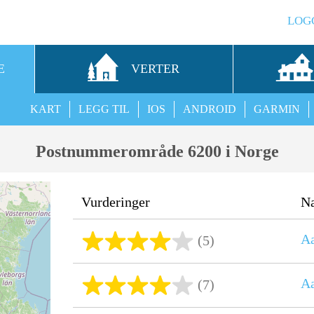
LOG
E
VERTER
KART
LEGG TIL
IOS
ANDROID
GARMIN
Postnummerområde 6200 i Norge
Vurderinger
N
Aa
(5)
Aa
(7)