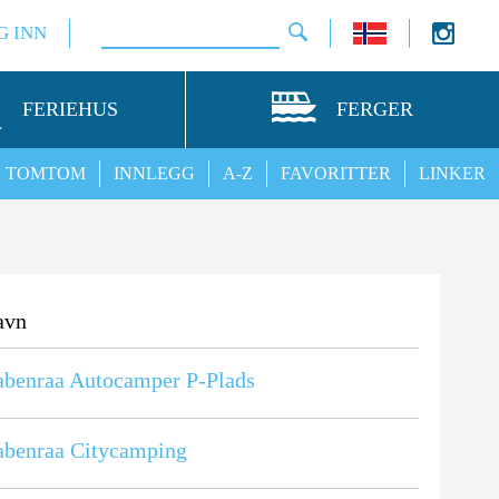
G INN
FERIEHUS
FERGER
TOMTOM
INNLEGG
A-Z
FAVORITTER
LINKER
avn
benraa Autocamper P-Plads
benraa Citycamping