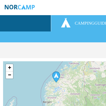
CAMPINGGUID
+
−