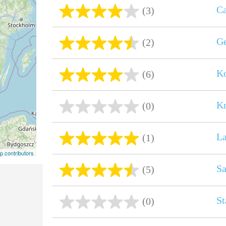
C
(3)
Ge
(2)
K
(6)
K
(0)
La
(1)
 contributors
Sa
(5)
St
(0)