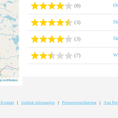
Øs
(8)
Sk
(3)
S
(3)
W
(7)
 contributors
 Kontakt
|
Juridisk informasjon
|
Personvernerklæring
|
App Per