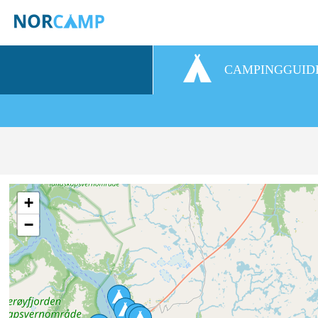
CAMPINGGUID
+
−