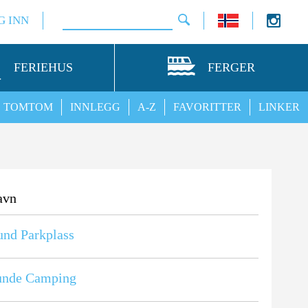
G INN
FERIEHUS
FERGER
TOMTOM
INNLEGG
A-Z
FAVORITTER
LINKER
avn
nd Parkplass
unde Camping