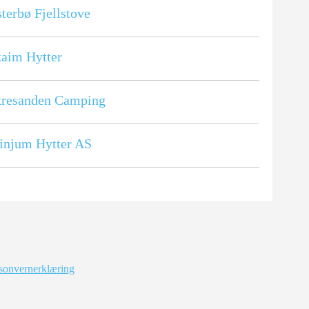
terbø Fjellstove
aim Hytter
kresanden Camping
injum Hytter AS
sonvernerklæring