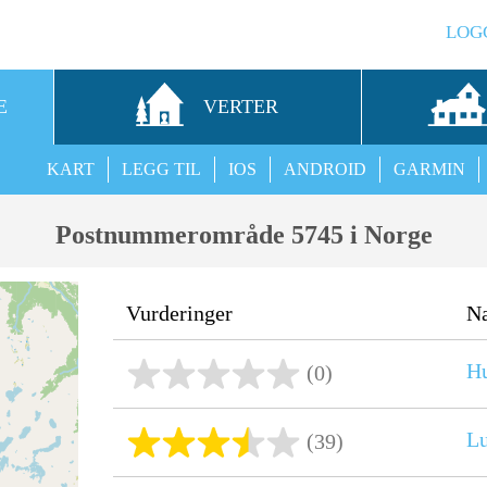
LOG
E
VERTER
KART
LEGG TIL
IOS
ANDROID
GARMIN
Postnummerområde 5745 i Norge
Vurderinger
N
Hu
(0)
L
(39)