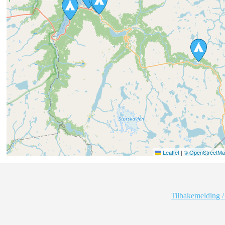
Leaflet
|
© OpenStreetMap
Tilbakemelding /