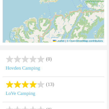
Leaflet
|
© OpenStreetMap contributors
(0)
Hovden Camping
(13)
LoVe Camping