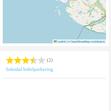
Leaflet
|
© OpenStreetMap contributors
(2)
Sokndal bobilparkering