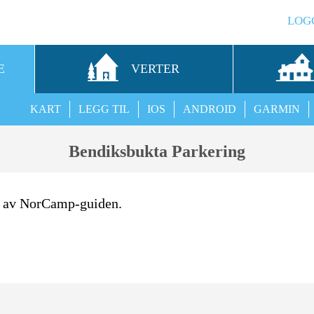
LOG
E
VERTER
KART
LEGG TIL
IOS
ANDROID
GARMIN
Bendiksbukta Parkering
l av NorCamp-guiden.