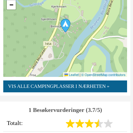
−
Leaflet
|
© OpenStreetMap contributors
VIS ALLE CAMPINGPLASSER I NÆRHETEN »
1 Besøkervurderinger (3.7/5)
Totalt: