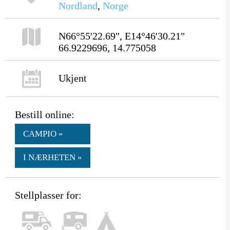
Nordland
,
Norge
N66°55'22.69", E14°46'30.21"
66.9229696, 14.775058
Ukjent
Bestill online:
CAMPIO »
I NÆRHETEN »
Stellplasser for: