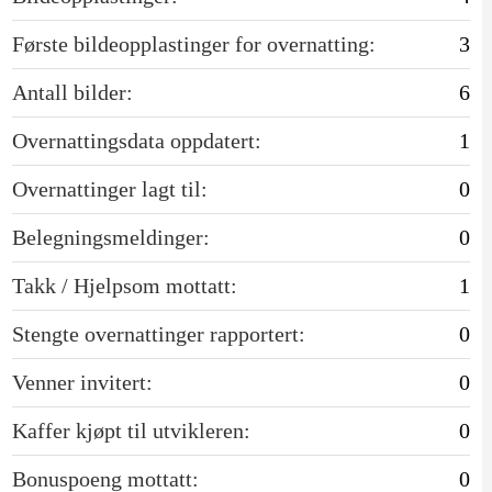
Første bildeopplastinger for overnatting:
3
Antall bilder:
6
Overnattingsdata oppdatert:
1
Overnattinger lagt til:
0
Belegningsmeldinger:
0
Takk / Hjelpsom mottatt:
1
Stengte overnattinger rapportert:
0
Venner invitert:
0
Kaffer kjøpt til utvikleren:
0
Bonuspoeng mottatt:
0