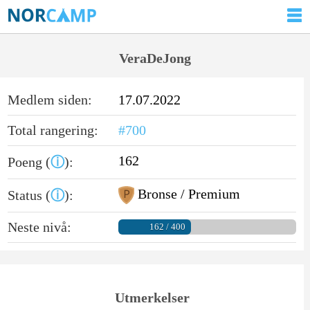
VeraDeJong
Medlem siden:
17.07.2022
Total rangering:
#700
162
Poeng (
ⓘ
):
Bronse / Premium
Status (
ⓘ
):
Neste nivå:
162 / 400
Utmerkelser