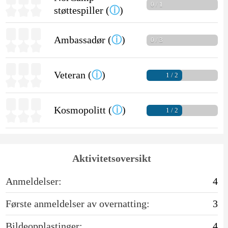
0 / 1
støttespiller (
ⓘ
)
Ambassadør (
ⓘ
)
0 / 3
Veteran (
ⓘ
)
1 / 2
Kosmopolitt (
ⓘ
)
1 / 2
Aktivitetsoversikt
Anmeldelser:
4
Første anmeldelser av overnatting:
3
Bildeopplastinger:
4