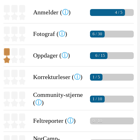
Anmelder (
ⓘ
)
4 / 5
Fotograf (
ⓘ
)
6 / 30
Oppdager (
ⓘ
)
6 / 15
Korrekturleser (
ⓘ
)
1 / 5
Community-stjerne
1 / 10
(
ⓘ
)
Feltreporter (
ⓘ
)
0 / 10
NorCamp-