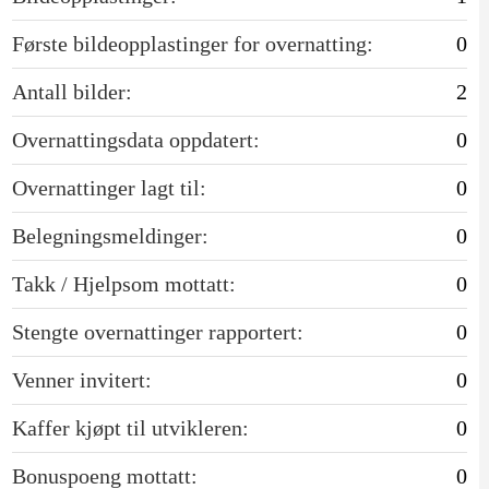
Første bildeopplastinger for overnatting:
0
Antall bilder:
2
Overnattingsdata oppdatert:
0
Overnattinger lagt til:
0
Belegningsmeldinger:
0
Takk / Hjelpsom mottatt:
0
Stengte overnattinger rapportert:
0
Venner invitert:
0
Kaffer kjøpt til utvikleren:
0
Bonuspoeng mottatt:
0