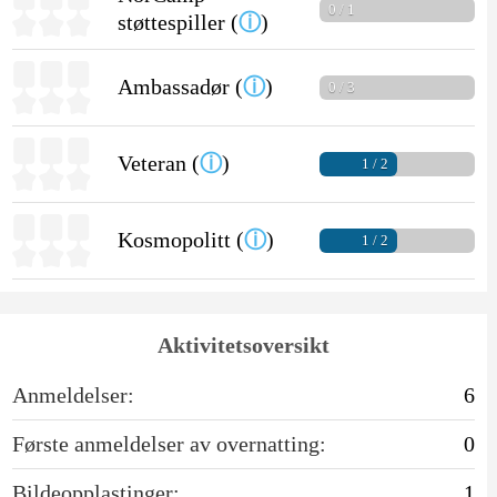
0 / 1
støttespiller (
ⓘ
)
Ambassadør (
ⓘ
)
0 / 3
Veteran (
ⓘ
)
1 / 2
Kosmopolitt (
ⓘ
)
1 / 2
Aktivitetsoversikt
Anmeldelser:
6
Første anmeldelser av overnatting:
0
Bildeopplastinger:
1