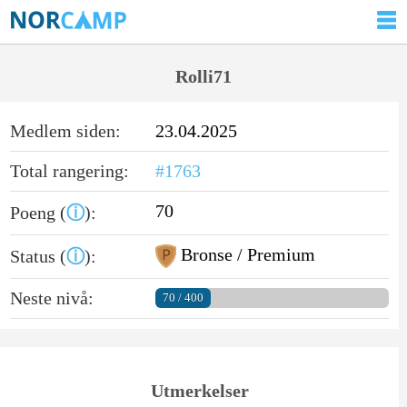
Rolli71
Medlem siden:
23.04.2025
Total rangering:
#1763
70
Poeng (
ⓘ
):
Bronse / Premium
Status (
ⓘ
):
Neste nivå:
70 / 400
Utmerkelser