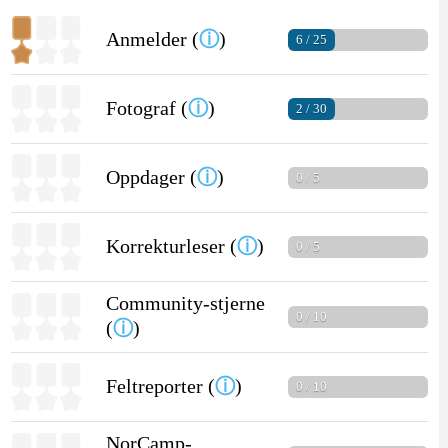
Anmelder (
ⓘ
)
6 / 25
Fotograf (
ⓘ
)
2 / 30
Oppdager (
ⓘ
)
0 / 5
Korrekturleser (
ⓘ
)
0 / 5
Community-stjerne
0 / 10
(
ⓘ
)
Feltreporter (
ⓘ
)
0 / 10
NorCamp-