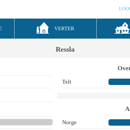
LOG
E
VERTER
Ressla
Over
Telt
A
Norge