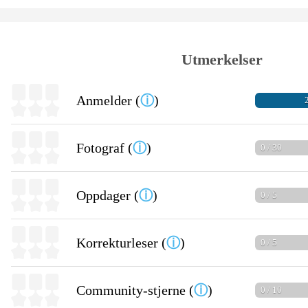
Utmerkelser
Anmelder (
ⓘ
)
2
Fotograf (
ⓘ
)
0 / 30
Oppdager (
ⓘ
)
0 / 5
Korrekturleser (
ⓘ
)
0 / 5
Community-stjerne (
ⓘ
)
0 / 10