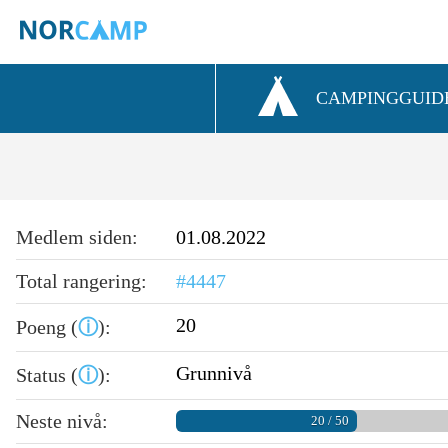
CAMPINGGUID
Medlem siden:
01.08.2022
Total rangering:
#4447
20
Poeng (
ⓘ
):
Grunnivå
Status (
ⓘ
):
Neste nivå:
20 / 50