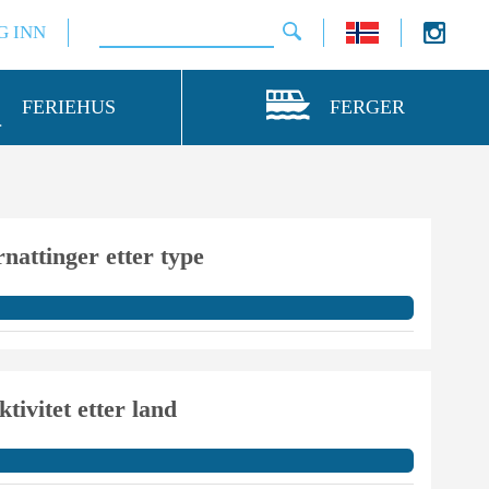
G INN
FERIEHUS
FERGER
nattinger etter type
ktivitet etter land