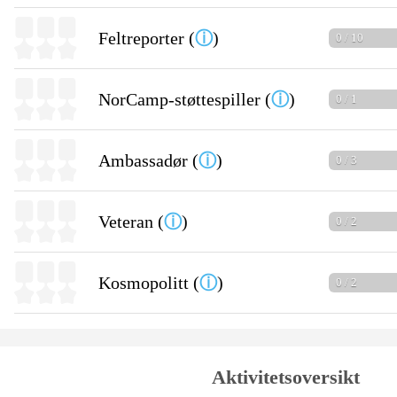
Feltreporter (
ⓘ
)
0 / 10
NorCamp-støttespiller (
ⓘ
)
0 / 1
Ambassadør (
ⓘ
)
0 / 3
Veteran (
ⓘ
)
0 / 2
Kosmopolitt (
ⓘ
)
0 / 2
Aktivitetsoversikt