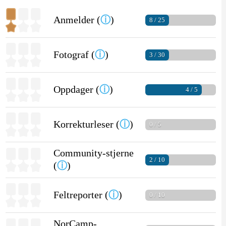
Anmelder (
ⓘ
)
8 / 25
Fotograf (
ⓘ
)
3 / 30
Oppdager (
ⓘ
)
4 / 5
Korrekturleser (
ⓘ
)
0 / 5
Community-stjerne
2 / 10
(
ⓘ
)
Feltreporter (
ⓘ
)
0 / 10
NorCamp-