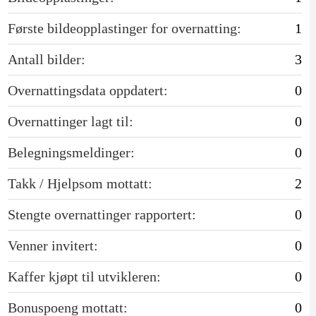
Første bildeopplastinger for overnatting:
1
Antall bilder:
3
Overnattingsdata oppdatert:
0
Overnattinger lagt til:
0
Belegningsmeldinger:
0
Takk / Hjelpsom mottatt:
2
Stengte overnattinger rapportert:
0
Venner invitert:
0
Kaffer kjøpt til utvikleren:
0
Bonuspoeng mottatt:
0