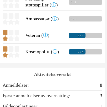
0 / 1
støttespiller (
ⓘ
)
Ambassadør (
ⓘ
)
0 / 3
Veteran (
ⓘ
)
2 / 4
Kosmopolitt (
ⓘ
)
2 / 4
Aktivitetsoversikt
Anmeldelser:
8
Første anmeldelser av overnatting:
3
Bildeopplastinger:
1