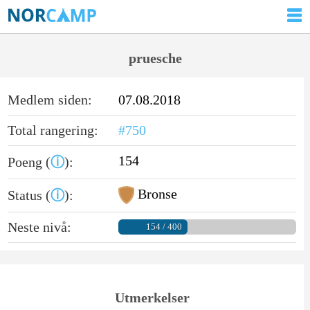
pruesche
Medlem siden:
07.08.2018
Total rangering:
#750
154
Poeng (
ⓘ
):
Bronse
Status (
ⓘ
):
Neste nivå:
154 / 400
Utmerkelser