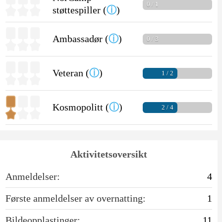
0 / 1
støttespiller (
ⓘ
)
Ambassadør (
ⓘ
)
0 / 3
Veteran (
ⓘ
)
1 / 2
Kosmopolitt (
ⓘ
)
2 / 4
Aktivitetsoversikt
Anmeldelser:
4
Første anmeldelser av overnatting:
1
Bildeopplastinger:
11