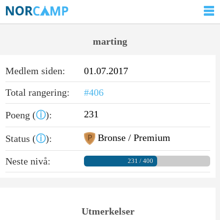
marting
Medlem siden:
01.07.2017
Total rangering:
#406
231
Poeng (
ⓘ
):
Bronse / Premium
Status (
ⓘ
):
Neste nivå:
231 / 400
Utmerkelser