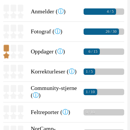
Anmelder (
ⓘ
)
4 / 5
Fotograf (
ⓘ
)
26 / 30
Oppdager (
ⓘ
)
6 / 15
Korrekturleser (
ⓘ
)
1 / 5
Community-stjerne
1 / 10
(
ⓘ
)
Feltreporter (
ⓘ
)
0 / 10
NorCamp-