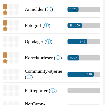
Anmelder (
ⓘ
)
7 / 25
Fotograf (
ⓘ
)
48 / 150
Oppdager (
ⓘ
)
3 / 5
Korrekturleser (
ⓘ
)
9 / 25
Community-stjerne
8 / 10
(
ⓘ
)
Feltreporter (
ⓘ
)
0 / 10
NorCamp-