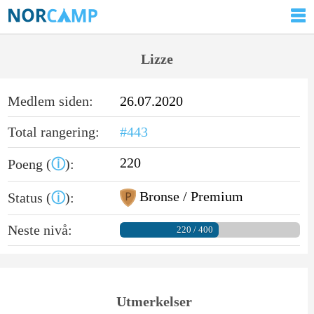
Lizze
Medlem siden:
26.07.2020
Total rangering:
#443
220
Poeng (
ⓘ
):
Bronse / Premium
Status (
ⓘ
):
Neste nivå:
220 / 400
Utmerkelser