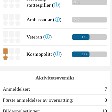
0 / 1
støttespiller (
ⓘ
)
Ambassadør (
ⓘ
)
0 / 3
Veteran (
ⓘ
)
1 / 2
Kosmopolitt (
ⓘ
)
2 / 4
Aktivitetsoversikt
Anmeldelser:
7
Første anmeldelser av overnatting:
0
Bildeopplastinger:
10