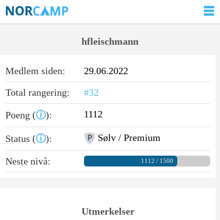
hfleischmann
Medlem siden:
29.06.2022
Total rangering:
#32
1112
Poeng (
ⓘ
):
Sølv / Premium
Status (
ⓘ
):
Neste nivå:
1112 / 1500
Utmerkelser