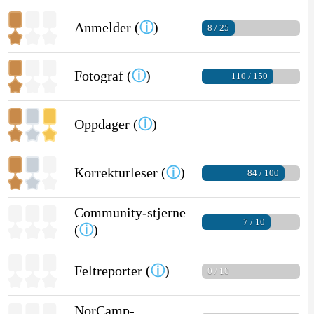
Anmelder (
ⓘ
)
8 / 25
Fotograf (
ⓘ
)
110 / 150
Oppdager (
ⓘ
)
Korrekturleser (
ⓘ
)
84 / 100
Community-stjerne
7 / 10
(
ⓘ
)
Feltreporter (
ⓘ
)
0 / 10
NorCamp-