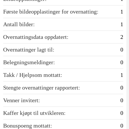
Første bildeopplastinger for overnatting:
1
Antall bilder:
1
Overnattingsdata oppdatert:
2
Overnattinger lagt til:
0
Belegningsmeldinger:
0
Takk / Hjelpsom mottatt:
1
Stengte overnattinger rapportert:
0
Venner invitert:
0
Kaffer kjøpt til utvikleren:
0
Bonuspoeng mottatt:
0