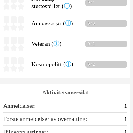
0 / 1
støttespiller (
ⓘ
)
Ambassadør (
ⓘ
)
0 / 3
Veteran (
ⓘ
)
0 / 2
Kosmopolitt (
ⓘ
)
0 / 2
Aktivitetsoversikt
Anmeldelser:
1
Første anmeldelser av overnatting:
1
Bildeopplastinger:
1