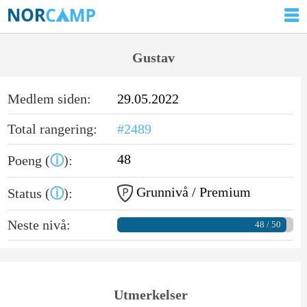
Gustav
Medlem siden:
29.05.2022
Total rangering:
#2489
48
Poeng (
ⓘ
):
Grunnivå / Premium
Status (
ⓘ
):
Neste nivå:
48 / 50
Utmerkelser