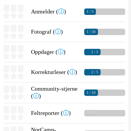
Anmelder (
ⓘ
)
1 / 5
Fotograf (
ⓘ
)
1 / 30
Oppdager (
ⓘ
)
2 / 5
Korrekturleser (
ⓘ
)
2 / 5
Community-stjerne
1 / 10
(
ⓘ
)
Feltreporter (
ⓘ
)
0 / 10
NorCamp-