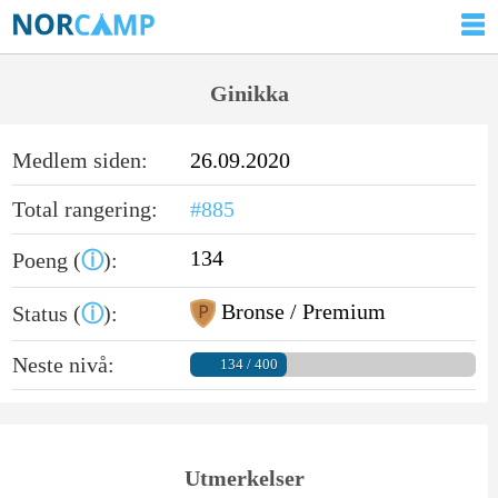
Ginikka
Medlem siden:
26.09.2020
Total rangering:
#885
134
Poeng (
ⓘ
):
Bronse / Premium
Status (
ⓘ
):
Neste nivå:
134 / 400
Utmerkelser