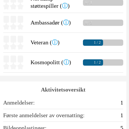
0 / 1
støttespiller (
ⓘ
)
Ambassadør (
ⓘ
)
0 / 3
Veteran (
ⓘ
)
1 / 2
Kosmopolitt (
ⓘ
)
1 / 2
Aktivitetsoversikt
Anmeldelser:
1
Første anmeldelser av overnatting:
1
Bildeopplastinger:
5