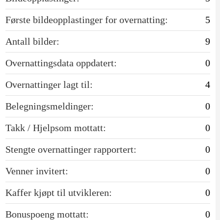
Første bildeopplastinger for overnatting:
5
Antall bilder:
9
Overnattingsdata oppdatert:
0
Overnattinger lagt til:
4
Belegningsmeldinger:
0
Takk / Hjelpsom mottatt:
0
Stengte overnattinger rapportert:
0
Venner invitert:
0
Kaffer kjøpt til utvikleren:
0
Bonuspoeng mottatt:
0