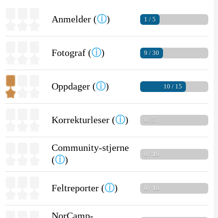
Anmelder (
ⓘ
)
1 / 5
Fotograf (
ⓘ
)
9 / 30
Oppdager (
ⓘ
)
10 / 15
Korrekturleser (
ⓘ
)
0 / 5
Community-stjerne
0 / 10
(
ⓘ
)
Feltreporter (
ⓘ
)
0 / 10
NorCamp-