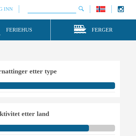
G INN
FERIEHUS
FERGER
nattinger etter type
ktivitet etter land