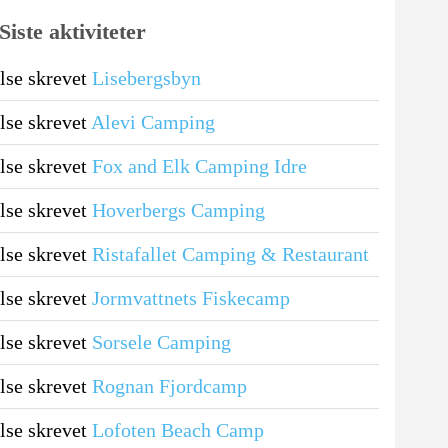
Siste aktiviteter
se skrevet
Lisebergsbyn
se skrevet
Alevi Camping
se skrevet
Fox and Elk Camping Idre
se skrevet
Hoverbergs Camping
se skrevet
Ristafallet Camping & Restaurant
se skrevet
Jormvattnets Fiskecamp
se skrevet
Sorsele Camping
se skrevet
Rognan Fjordcamp
se skrevet
Lofoten Beach Camp