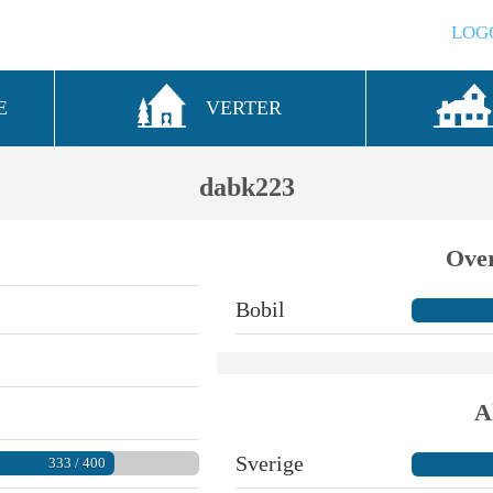
LOG
E
VERTER
dabk223
Over
Bobil
A
Sverige
333 / 400