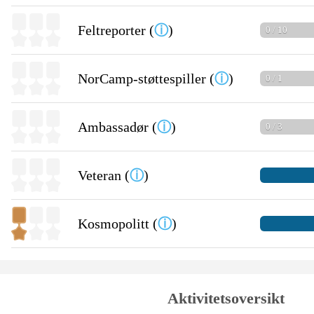
Feltreporter (
ⓘ
)
0 / 10
NorCamp-støttespiller (
ⓘ
)
0 / 1
Ambassadør (
ⓘ
)
0 / 3
Veteran (
ⓘ
)
Kosmopolitt (
ⓘ
)
Aktivitetsoversikt