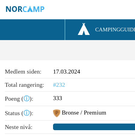
CAMPINGGUID
Medlem siden:
17.03.2024
Total rangering:
#232
333
Poeng (
ⓘ
):
Bronse / Premium
Status (
ⓘ
):
Neste nivå: