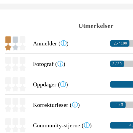
Utmerkelser
Anmelder (
ⓘ
)
25 / 100
Fotograf (
ⓘ
)
3 / 30
Oppdager (
ⓘ
)
Korrekturleser (
ⓘ
)
1 / 5
Community-stjerne (
ⓘ
)
4 