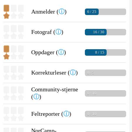
Anmelder (
ⓘ
)
6 / 25
Fotograf (
ⓘ
)
16 / 30
Oppdager (
ⓘ
)
8 / 15
Korrekturleser (
ⓘ
)
0 / 5
Community-stjerne
0 / 10
(
ⓘ
)
Feltreporter (
ⓘ
)
0 / 10
NorCamp-