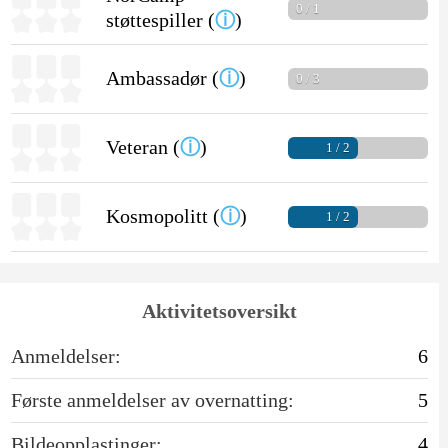
0 / 1
støttespiller (
ⓘ
)
Ambassadør (
ⓘ
)
0 / 3
Veteran (
ⓘ
)
1 / 2
Kosmopolitt (
ⓘ
)
1 / 2
Aktivitetsoversikt
Anmeldelser:
6
Første anmeldelser av overnatting:
5
Bildeopplastinger:
4