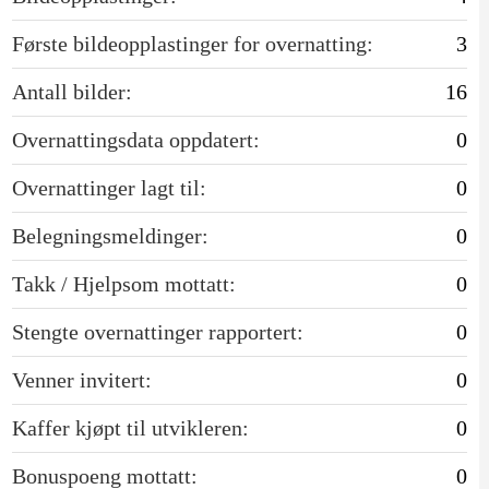
Første bildeopplastinger for overnatting:
3
Antall bilder:
16
Overnattingsdata oppdatert:
0
Overnattinger lagt til:
0
Belegningsmeldinger:
0
Takk / Hjelpsom mottatt:
0
Stengte overnattinger rapportert:
0
Venner invitert:
0
Kaffer kjøpt til utvikleren:
0
Bonuspoeng mottatt:
0