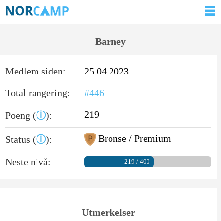
Barney
Medlem siden:
25.04.2023
Total rangering:
#446
219
Poeng (
ⓘ
):
Bronse / Premium
Status (
ⓘ
):
Neste nivå:
219 / 400
Utmerkelser