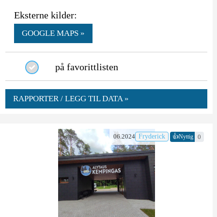
Eksterne kilder:
GOOGLE MAPS »
på favorittlisten
RAPPORTER / LEGG TIL DATA »
👍
06.2024
Fryderick
0
Nyttig