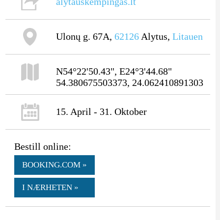
alytauskempingas.lt
Ulonų g. 67A,
62126
Alytus,
Litauen
N54°22'50.43", E24°3'44.68"
54.380675503373, 24.062410891303
15. April - 31. Oktober
Bestill online:
BOOKING.COM »
I NÆRHETEN »