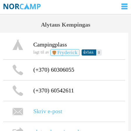
Alytaus Kempingas
Campingplass
Fryderick
👍
lagt til av
0
Takk
(+370) 60306055
(+370) 60542611
Skriv e-post