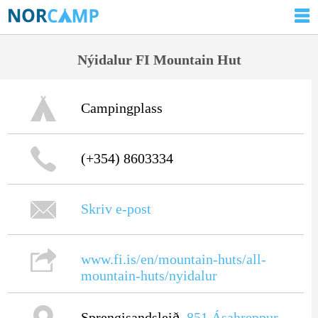
Nýidalur FI Mountain Hut
Campingplass
(+354) 8603334
Skriv e-post
www.fi.is/en/mountain-huts/all-
mountain-huts/nyidalur
Sprengisandsleið,
851
Ásahreppur
,