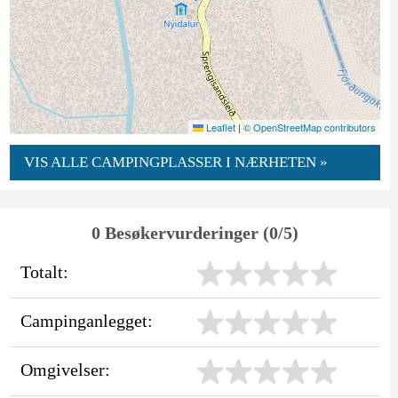
Leaflet
|
© OpenStreetMap contributors
VIS ALLE CAMPINGPLASSER I NÆRHETEN »
0 Besøkervurderinger (0/5)
Totalt:
Campinganlegget:
Omgivelser: