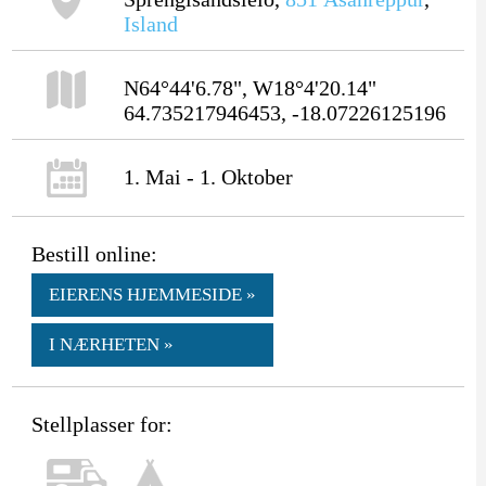
Island
N64°44'6.78", W18°4'20.14"
64.735217946453, -18.07226125196
1. Mai - 1. Oktober
Bestill online:
EIERENS HJEMMESIDE »
I NÆRHETEN »
Stellplasser for: