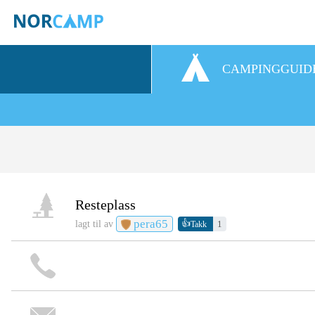
CAMPINGGUID
Resteplass
pera65
👍
lagt til av
1
Takk