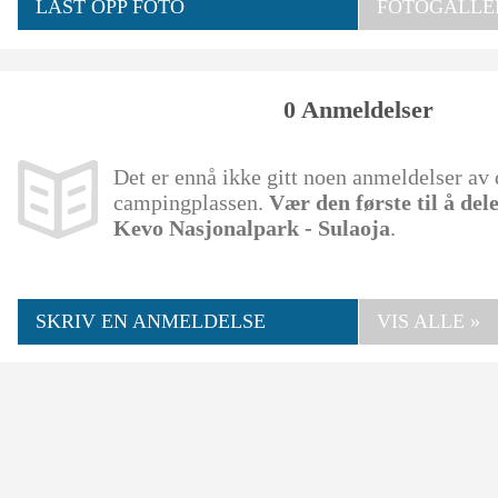
LAST OPP FOTO
FOTOGALLER
0 Anmeldelser
Det er ennå ikke gitt noen anmeldelser av
campingplassen.
Vær den første til å del
Kevo Nasjonalpark - Sulaoja
.
SKRIV EN ANMELDELSE
VIS ALLE »