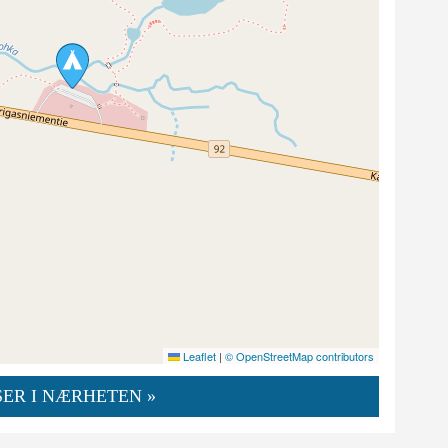
Leaflet
|
© OpenStreetMap contributors
ER I NÆRHETEN »