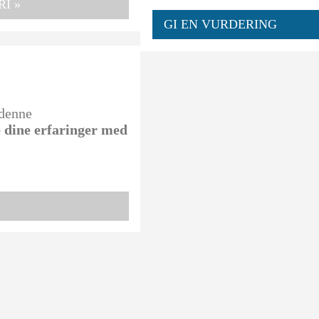
I »
GI EN VURDERING
 denne
e dine erfaringer med