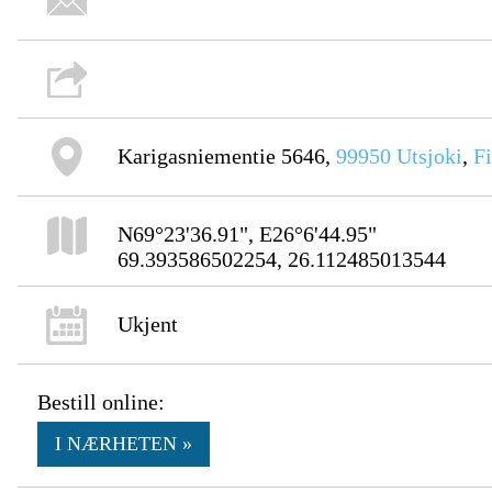
Karigasniementie 5646,
99950
Utsjoki
,
F
N69°23'36.91", E26°6'44.95"
69.393586502254, 26.112485013544
Ukjent
Bestill online:
I NÆRHETEN »