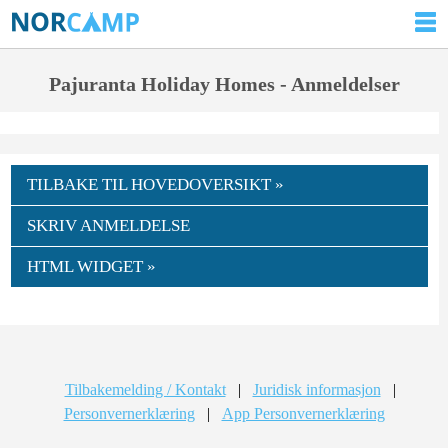
Pajuranta Holiday Homes - Anmeldelser
TILBAKE TIL HOVEDOVERSIKT »
SKRIV ANMELDELSE
HTML WIDGET »
Tilbakemelding / Kontakt
|
Juridisk informasjon
|
Personvernerklæring
|
App Personvernerklæring