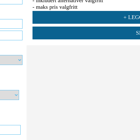
- inkludert alternativer valgfritt
- maks pris valgfritt
+ LEG
S