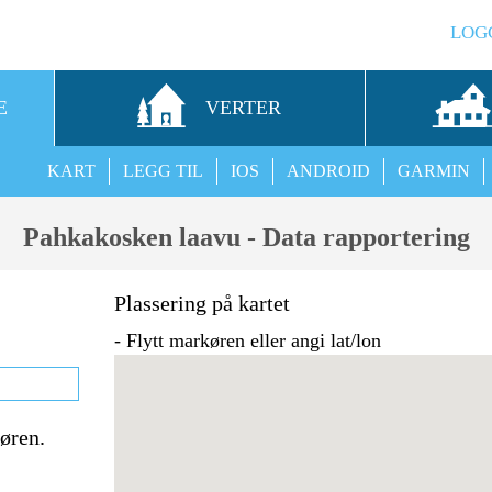
LOG
E
VERTER
KART
LEGG TIL
IOS
ANDROID
GARMIN
Pahkakosken laavu - Data rapportering
Plassering på kartet
- Flytt markøren eller angi lat/lon
tøren.