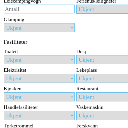
Leiecampingvogn
Feriehus/leiligheter
Glamping
Fasiliteter
Toalett
Dusj
Elektrisitet
Lekeplass
Kjøkken
Restaurant
Handlefasiliteter
Vaskemaskin
Tørketrommel
Ferskvann