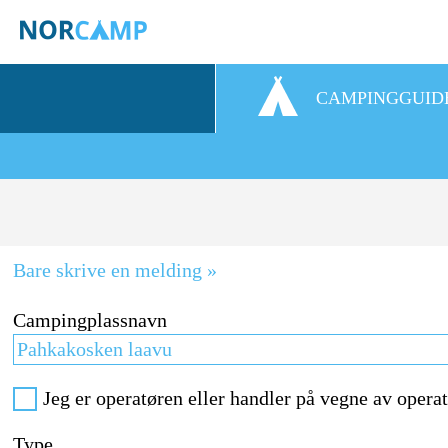
CAMPINGGUID
Bare skrive en melding »
Campingplassnavn
Jeg er operatøren eller handler på vegne av opera
Type