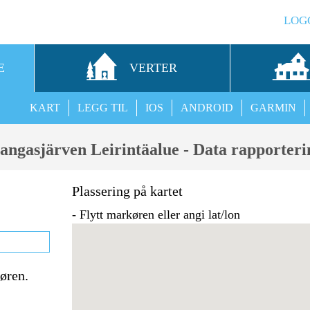
LOG
E
VERTER
KART
LEGG TIL
IOS
ANDROID
GARMIN
angasjärven Leirintäalue - Data rapporteri
Plassering på kartet
- Flytt markøren eller angi lat/lon
tøren.