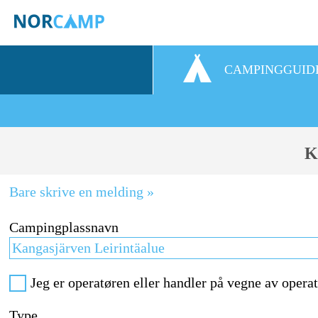
CAMPINGGUID
K
Bare skrive en melding »
Campingplassnavn
Jeg er operatøren eller handler på vegne av opera
Type