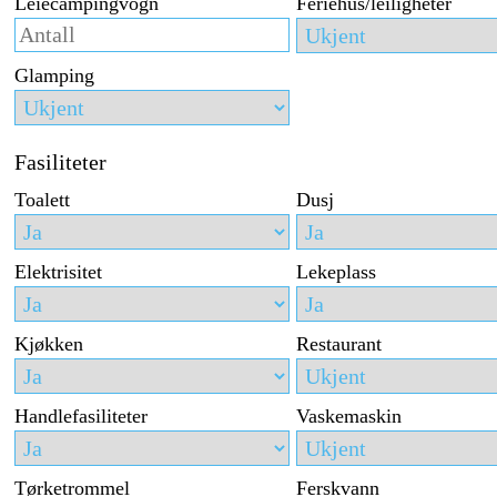
Leiecampingvogn
Feriehus/leiligheter
Glamping
Fasiliteter
Toalett
Dusj
Elektrisitet
Lekeplass
Kjøkken
Restaurant
Handlefasiliteter
Vaskemaskin
Tørketrommel
Ferskvann