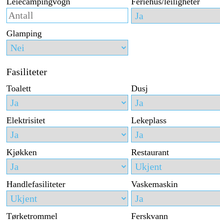
Leiecampingvogn
Feriehus/leiligheter
Glamping
Fasiliteter
Toalett
Dusj
Elektrisitet
Lekeplass
Kjøkken
Restaurant
Handlefasiliteter
Vaskemaskin
Tørketrommel
Ferskvann