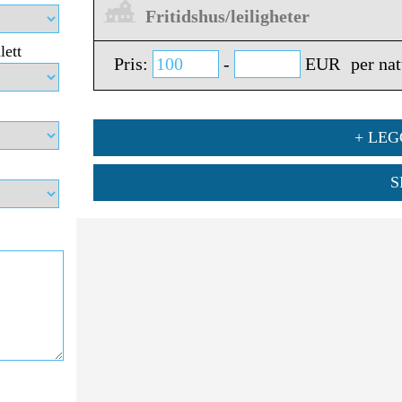
Fritidshus/leiligheter
lett
Pris:
-
EUR
per nat
+ LEG
S