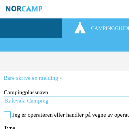
CAMPINGGUID
Bare skrive en melding »
Campingplassnavn
Jeg er operatøren eller handler på vegne av opera
Type