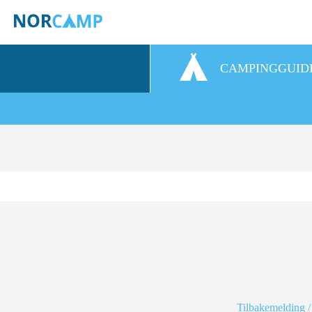
CAMPINGGUID
Tilbakemelding /