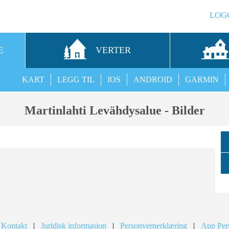
LOG
E
VERTER
KART
LEGG TIL
IOS
ANDROID
GARMIN
Martinlahti Levähdysalue - Bilder
 Kontakt
|
Juridisk informasjon
|
Personvernerklæring
|
App Per