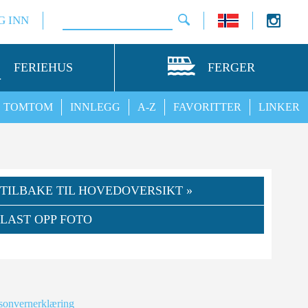
G INN
FERIEHUS
FERGER
TOMTOM
INNLEGG
A-Z
FAVORITTER
LINKER
TILBAKE TIL HOVEDOVERSIKT »
LAST OPP FOTO
sonvernerklæring