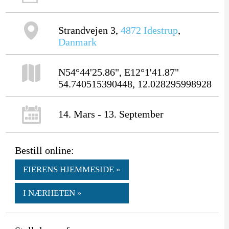
Strandvejen 3,
4872
Idestrup
,
Danmark
N54°44'25.86", E12°1'41.87"
54.740515390448, 12.028295998928
14. Mars - 13. September
Bestill online:
EIERENS HJEMMESIDE »
I NÆRHETEN »