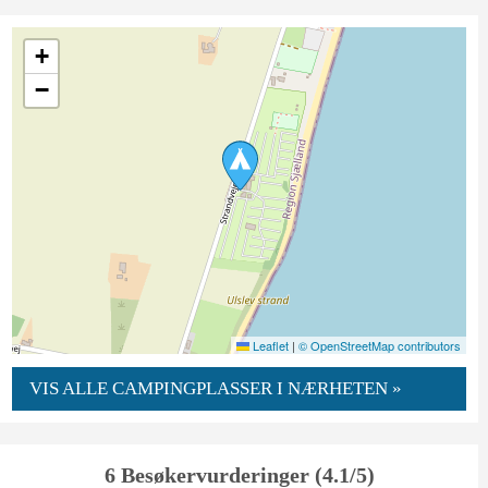
+
−
Leaflet
|
© OpenStreetMap contributors
VIS ALLE CAMPINGPLASSER I NÆRHETEN »
6 Besøkervurderinger (4.1/5)