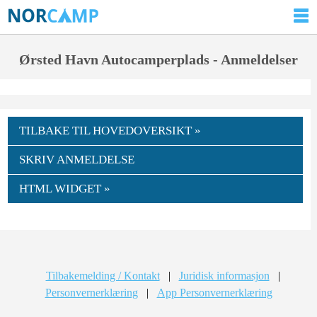
Ørsted Havn Autocamperplads - Anmeldelser
TILBAKE TIL HOVEDOVERSIKT »
SKRIV ANMELDELSE
HTML WIDGET »
Tilbakemelding / Kontakt
|
Juridisk informasjon
|
Personvernerklæring
|
App Personvernerklæring