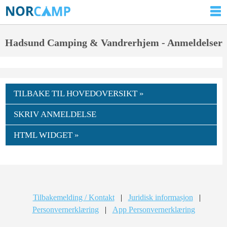
Hadsund Camping & Vandrerhjem - Anmeldelser
TILBAKE TIL HOVEDOVERSIKT »
SKRIV ANMELDELSE
HTML WIDGET »
Tilbakemelding / Kontakt
|
Juridisk informasjon
|
Personvernerklæring
|
App Personvernerklæring