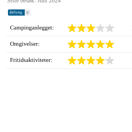
Siste besøk: Juni 2024
👍
0
Nyttig
Campinganlegget:
Omgivelser:
Fritidsaktiviteter: