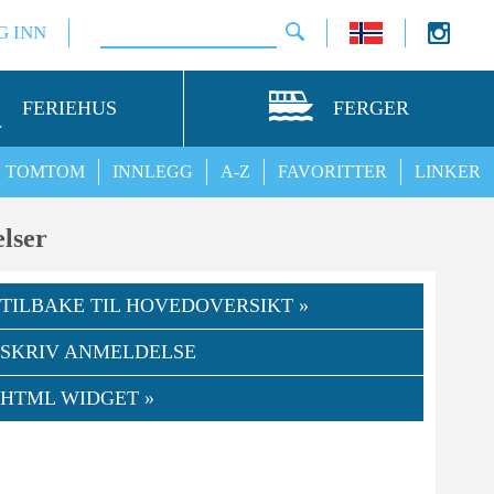
G INN
FERIEHUS
FERGER
TOMTOM
INNLEGG
A-Z
FAVORITTER
LINKER
lser
TILBAKE TIL HOVEDOVERSIKT »
SKRIV ANMELDELSE
HTML WIDGET »