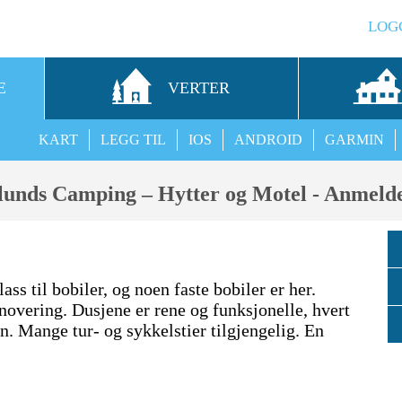
LOG
E
VERTER
KART
LEGG TIL
IOS
ANDROID
GARMIN
lunds Camping – Hytter og Motel - Anmelde
s til bobiler, og noen faste bobiler er her.
enovering. Dusjene er rene og funksjonelle, hvert
n. Mange tur- og sykkelstier tilgjengelig. En