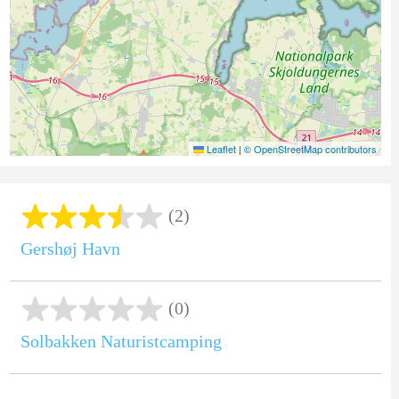
Leaflet
|
© OpenStreetMap contributors
(2)
Gershøj Havn
(0)
Solbakken Naturistcamping