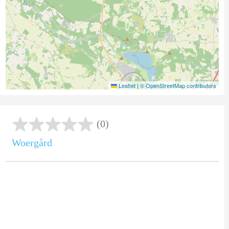
Leaflet
|
© OpenStreetMap contributors
(0)
Woergård