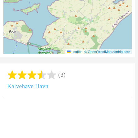
Leaflet
|
© OpenStreetMap contributors
(3)
Kalvehave Havn