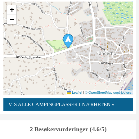
+
−
Leaflet
|
© OpenStreetMap contributors
VIS ALLE CAMPINGPLASSER I NÆRHETEN »
2 Besøkervurderinger (4.6/5)