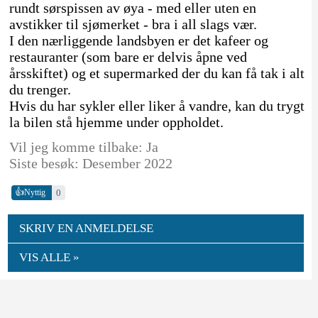
rundt sørspissen av øya - med eller uten en
avstikker til sjømerket - bra i all slags vær.
I den nærliggende landsbyen er det kafeer og
restauranter (som bare er delvis åpne ved
årsskiftet) og et supermarked der du kan få tak i alt
du trenger.
Hvis du har sykler eller liker å vandre, kan du trygt
la bilen stå hjemme under oppholdet.
Vil jeg komme tilbake: Ja
Siste besøk: Desember 2022
👍
0
Nyttig
SKRIV EN ANMELDELSE
VIS ALLE »