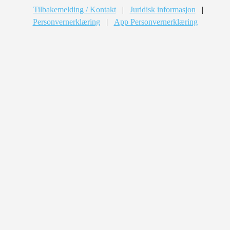
Tilbakemelding / Kontakt
|
Juridisk informasjon
|
Personvernerklæring
|
App Personvernerklæring