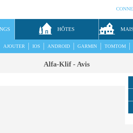
CONNE
INGS
HÔTES
MAI
AJOUTER
IOS
ANDROID
GARMIN
TOMTOM
Alfa-Klif - Avis