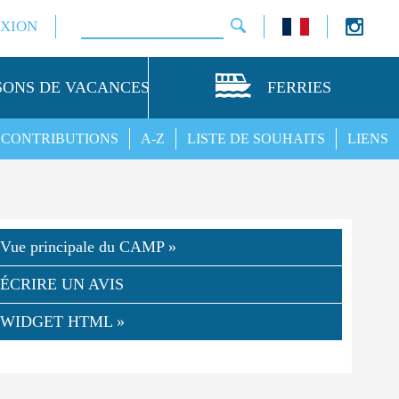
XION
SONS DE VACANCES
FERRIES
CONTRIBUTIONS
A-Z
LISTE DE SOUHAITS
LIENS
Vue principale du CAMP »
ÉCRIRE UN AVIS
WIDGET HTML »