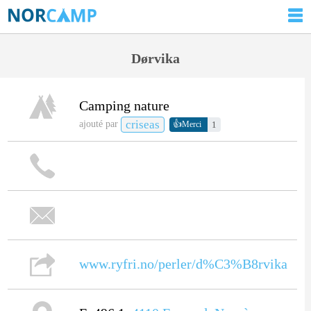
Dørvika
Camping nature
criseas
👍
ajouté par
1
Merci
www.ryfri.no/perler/d%C3%B8rvika