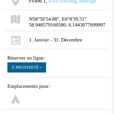
Fv496 1,
4110
Forsand
,
Norvège
N58°56'54.88", E6°8'39.51"
58.948579160580, 6.1443077699997
1. Janvier - 31. Décembre
Réserver en ligne:
À PROXIMITÉ »
Emplacements pour: