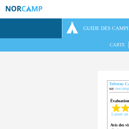
GUIDE DES CAMP
CARTE
Tofterøy 
sur
norcamp