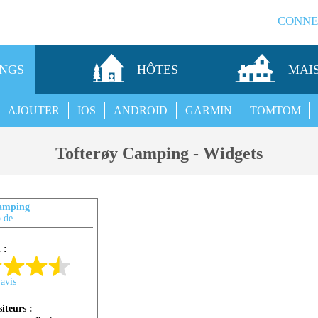
CONNE
INGS
HÔTES
MAI
AJOUTER
IOS
ANDROID
GARMIN
TOMTOM
Tofterøy Camping - Widgets
Camping
.de