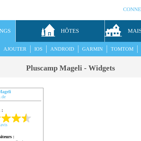
CONNE
INGS
HÔTES
MAI
AJOUTER
IOS
ANDROID
GARMIN
TOMTOM
Pluscamp Mageli - Widgets
Mageli
.de