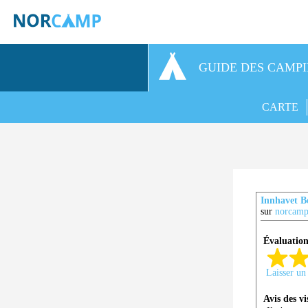
GUIDE DES CAMP
CARTE
Innhavet Bo
sur
norcamp