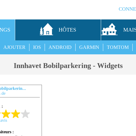
CONNE
INGS
HÔTES
MAI
AJOUTER
IOS
ANDROID
GARMIN
TOMTOM
Innhavet Bobilparkering - Widgets
bilparkerin...
.de