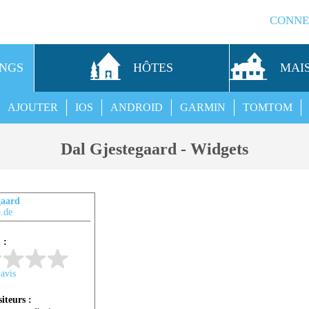
CONNE
INGS
HÔTES
MAI
AJOUTER
IOS
ANDROID
GARMIN
TOMTOM
Dal Gjestegaard - Widgets
gaard
.de