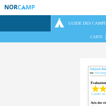
GUIDE DES CAMP
CARTE
Tafjord Bå
sur
norcamp