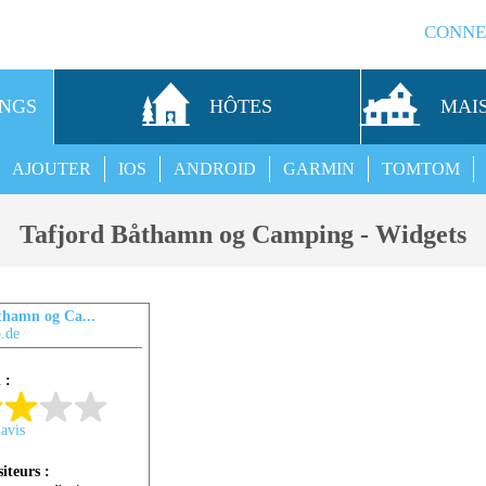
CONNE
INGS
HÔTES
MAI
AJOUTER
IOS
ANDROID
GARMIN
TOMTOM
Tafjord Båthamn og Camping - Widgets
thamn og Ca...
.de