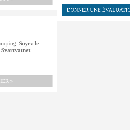
DONNER UNE ÉVALUATI
camping.
Soyez le
 Svartvatnet
HER »