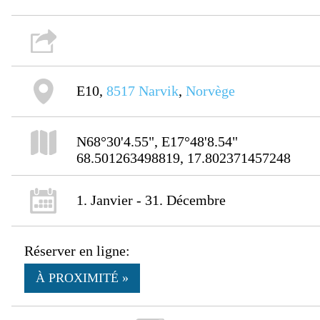
E10,
8517
Narvik
,
Norvège
N68°30'4.55", E17°48'8.54"
68.501263498819, 17.802371457248
1. Janvier - 31. Décembre
Réserver en ligne:
À PROXIMITÉ »