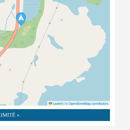
Leaflet
|
© OpenStreetMap contributors
IMITÉ »