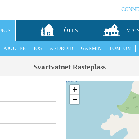
CONNE
INGS
HÔTES
MAI
AJOUTER
IOS
ANDROID
GARMIN
TOMTOM
Svartvatnet Rasteplass
+
−